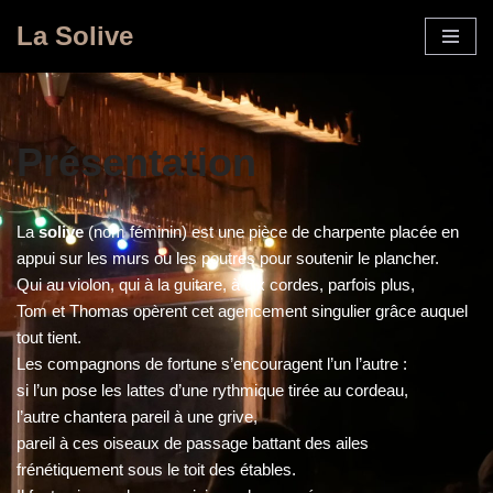
La Solive
Aller
au
contenu
Présentation
La
solive
(nom féminin) est une pièce de charpente placée en
appui sur les murs ou les poutres pour soutenir le plancher.
Qui au violon, qui à la guitare, à dix cordes, parfois plus,
Tom et Thomas opèrent cet agencement singulier grâce auquel
tout tient.
Les compagnons de fortune s’encouragent l’un l’autre :
si l’un pose les lattes d’une rythmique tirée au cordeau,
l’autre chantera pareil à une grive,
pareil à ces oiseaux de passage battant des ailes
frénétiquement sous le toit des étables.