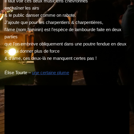
Il faut voir ces deux musiciens chevronnés
enchaîner les airs
& le public danser comme on rabote.
J’ajoute que pour les charpentiers & charpentières,
l’âme (nom féminin) est l’espèce de lambourde faite en deux
parties
que l’on embrève obliquement dans une poutre fendue en deux
pour lui donner plus de force
& d’âme, ces deux-là ne manquent certes pas !
Élise Tourte –
une certaine plume